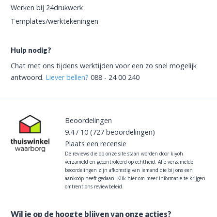
Werken bij 24drukwerk
Templates/werktekeningen
Hulp nodig?
Chat met ons tijdens werktijden voor een zo snel mogelijk
antwoord.
Liever bellen?
088 - 24 00 240
Beoordelingen
9.4
/
10
(727
beoordelingen)
Plaats een recensie
De reviews die op onze site staan worden door kiyoh
verzameld en gecontroleerd op echtheid. Alle verzamelde
beoordelingen zijn afkomstig van iemand die bij ons een
aankoop heeft gedaan.
Klik hier om meer informatie te krijgen
omtrent ons reviewbeleid.
Wil je op de hoogte blijven van onze acties?