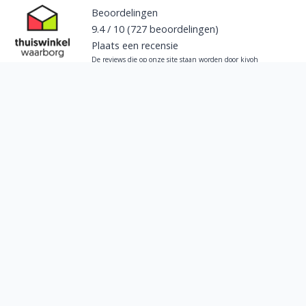
Beoordelingen
9.4
/
10
(727
beoordelingen)
Plaats een recensie
De reviews die op onze site staan worden door kiyoh
verzameld en gecontroleerd op echtheid. Alle verzamelde
beoordelingen zijn afkomstig van iemand die bij ons een
aankoop heeft gedaan.
Klik hier om meer informatie te krijgen
omtrent ons reviewbeleid.
Wil je op de hoogte blijven van onze acties?
Schrijf je dan nu in voor onze maandelijkse nieuwsbrief!