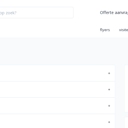
Offerte aanvr
flyers
visit