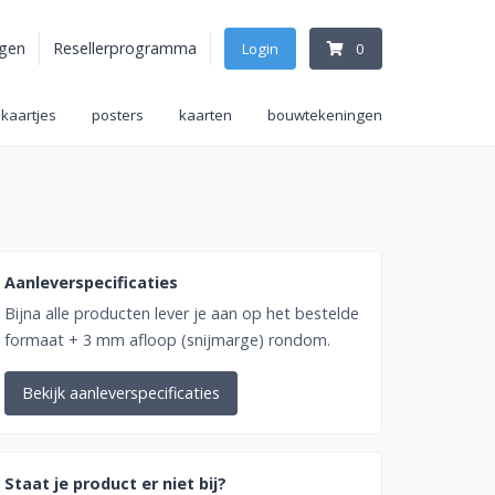
agen
Resellerprogramma
Login
0
ekaartjes
posters
kaarten
bouwtekeningen
Aanleverspecificaties
Bijna alle producten lever je aan op het bestelde
formaat + 3 mm afloop (snijmarge) rondom.
Bekijk aanleverspecificaties
Staat je product er niet bij?