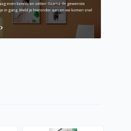
ag even kennis en zetten daarna de gewenste
 je in gang. Meld je hieronder aan en we komen snel
n