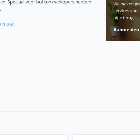
ingen. Speciaal voor bol.com verkopers hebben
We maken gra
.
services voor
bij je terug.
ect aan
.
Aanmelde