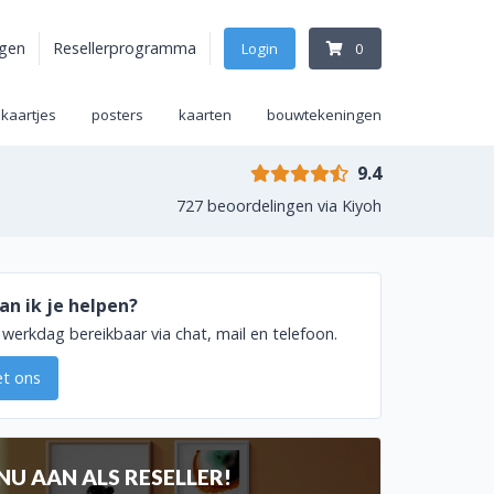
agen
Resellerprogramma
Login
0
ekaartjes
posters
kaarten
bouwtekeningen
9.4
727 beoordelingen via Kiyoh
n ik je helpen?
e werkdag bereikbaar via chat, mail en telefoon.
 met ons
NU AAN ALS RESELLER!