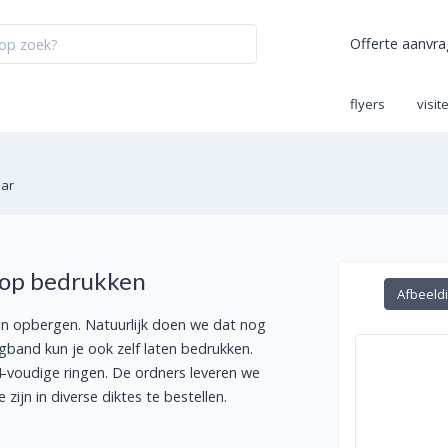
Offerte aanvr
flyers
visit
aar
oop bedrukken
Afbeeld
en opbergen. Natuurlijk doen we dat nog
ngband kun je ook zelf laten bedrukken.
 4-voudige ringen. De ordners leveren we
ijn in diverse diktes te bestellen.