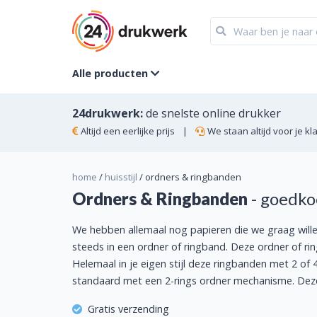
Alle producten
24drukwerk:
de snelste online drukker
Altijd een eerlijke prijs
|
We staan altijd voor je kl
home
/
huisstijl
/
ordners & ringbanden
Ordners & Ringbanden
- goedk
We hebben allemaal nog papieren die we graag will
steeds in een ordner of ringband. Deze ordner of ri
Helemaal in je eigen stijl deze ringbanden met 2 of
standaard met een 2-rings ordner mechanisme. Deze z
Gratis verzending