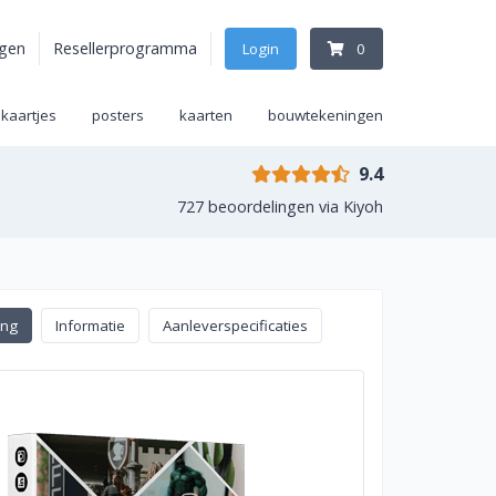
agen
Resellerprogramma
Login
0
ekaartjes
posters
kaarten
bouwtekeningen
9.4
727 beoordelingen via Kiyoh
ing
Informatie
Aanleverspecificaties