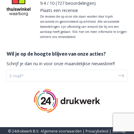
9.4
/
10
(727
beoordelingen)
Plaats een recensie
De reviews die op onze site staan worden door kiyoh
verzameld en gecontroleerd op echtheid. Alle verzamelde
beoordelingen zijn afkomstig van iemand die bij ons een
aankoop heeft gedaan.
Klik hier om meer informatie te krijgen
omtrent ons reviewbeleid.
Wil je op de hoogte blijven van onze acties?
Schrijf je dan nu in voor onze maandelijkse nieuwsbrief!
© 24drukwerk B.V.
Algemene voorwaarden
|
Privacybeleid
|
Sitemap